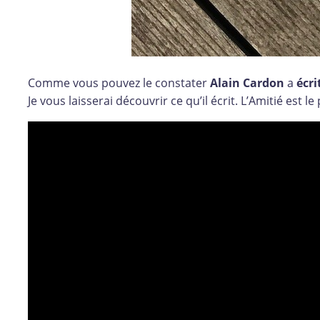
Comme vous pouvez le constater
Alain Cardon
a
écri
Je vous laisserai découvrir ce qu’il écrit. L’Amitié est