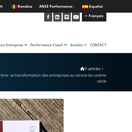
sh
Româna
ANSE Performance :
Español
Français
nce Entreprise
Performance Coach
Articles
CONTACT
articles
livre : la transformation des entreprises au service du xxième
siècle