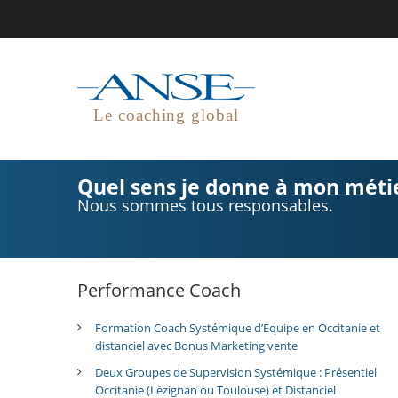
Le coaching global
Quel sens je donne à mon métie
Nous sommes tous responsables.
Performance Coach
Formation Coach Systémique d’Equipe en Occitanie et
distanciel avec Bonus Marketing vente
Deux Groupes de Supervision Systémique : Présentiel
Occitanie (Lézignan ou Toulouse) et Distanciel