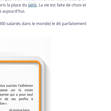
pris la place du
sens
. La vie est faite de choix et
e aujourd'hui.
00 salariés dans le monde) le dit parfaitement