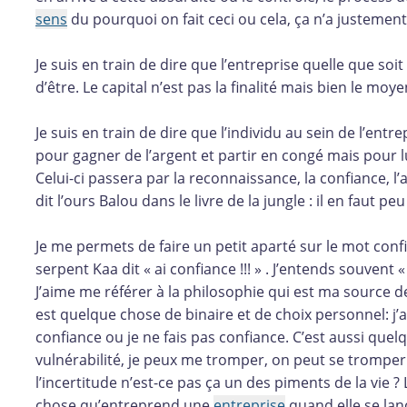
sens
du pourquoi on fait ceci ou cela, ça n’a justemen
Je suis en train de dire que l’entreprise quelle que soi
d’être. Le capital n’est pas la finalité mais bien le moye
Je suis en train de dire que l’individu au sein de l’entre
pour gagner de l’argent et partir en congé mais pour lui
Celui-ci passera par la reconnaissance, la confiance, l
dit l’ours Balou dans le livre de la jungle : il en faut p
Je me permets de faire un petit aparté sur le mot confia
serpent Kaa dit « ai confiance !!! » . J’entends souvent «
J’aime me référer à la philosophie qui est ma source
est quelque chose de binaire et de choix personnel: j’ai
confiance ou je ne fais pas confiance. C’est aussi quelq
vulnérabilité, je peux me tromper, on peut se trompe
l’incertitude n’est-ce pas ça un des piments de la vie ?
chose qu’entreprend une
entreprise
quand elle se lan