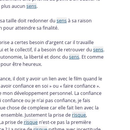
t plus aucun
sens
.
t sa taille doit redonner du
sens
à sa raison
n pour atteindre sa finalité.
prise a certes besoin d’argent car il travaille
 et le collectif, il a besoin de retrouver du
sens
.
’autonomie, la liberté et donc du
sens
. Et comme
eu pour être heureux.
nce, il doit y avoir un lien avec le film quand le
 avoir confiance en soi » ou « faire confiance ».
 de mon développement personnel. La confiance
 confiance ou je n’ai pas confiance, je fais
ue chose de complexe car elle fait lien avec la
r ensemble. Justement la prise de
risque
,
 La prise de
risque
n’est-ce pas la première
ce ? La prise de
risque
rythme avec incertitude,