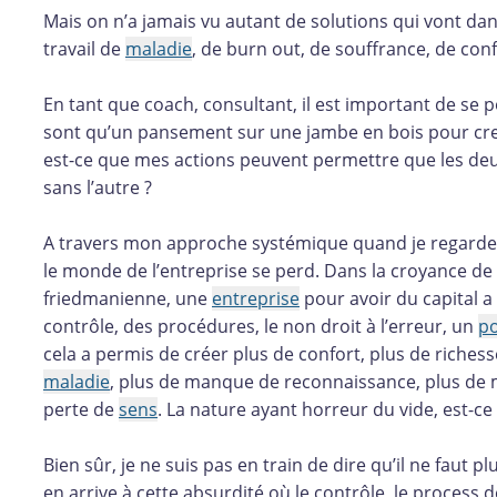
Mais on n’a jamais vu autant de solutions qui vont dan
travail de
maladie
, de burn out, de souffrance, de confl
En tant que coach, consultant, il est important de se 
sont qu’un pansement sur une jambe en bois pour creu
est-ce que mes actions peuvent permettre que les deux
sans l’autre ?
A travers mon approche systémique quand je regarde le 
le monde de l’entreprise se perd. Dans la croyance de l
friedmanienne, une
entreprise
pour avoir du capital a 
contrôle, des procédures, le non droit à l’erreur, un
po
cela a permis de créer plus de confort, plus de riches
maladie
, plus de manque de reconnaissance, plus de m
perte de
sens
. La nature ayant horreur du vide, est-ce 
Bien sûr, je ne suis pas en train de dire qu’il ne faut
en arrive à cette absurdité où le contrôle, le process 