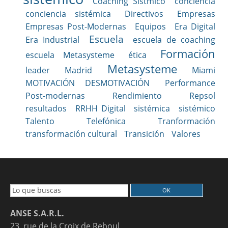
Coaching Sistmico
conciencia
conciencia sistémica
Directivos
Empresas
Empresas Post-Modernas
Equipos
Era Digital
Escuela
Era Industrial
escuela de coaching
Formación
escuela Metasysteme
ética
Metasysteme
leader
Madrid
Miami
MOTIVACIÓN DESMOTIVACIÓN
Performance
Post-modernas
Rendimiento
Repsol
resultados
RRHH Digital
sistémica
sistémico
Talento
Telefónica
Tranformación
transformación cultural
Transición
Valores
ANSE S.A.R.L.
23, rue de la Croix de Reboul