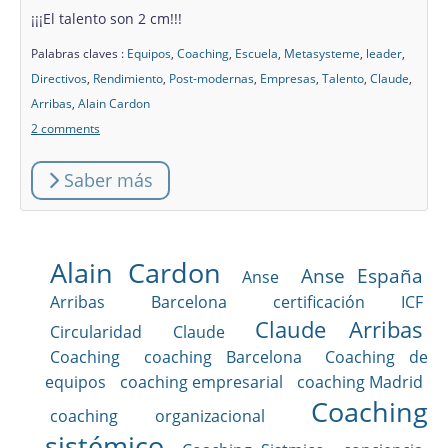
¡¡¡El talento son 2 cm!!!
Palabras claves :
Equipos
,
Coaching
,
Escuela
,
Metasysteme
,
leader
,
Directivos
,
Rendimiento
,
Post-modernas
,
Empresas
,
Talento
,
Claude
,
Arribas
,
Alain Cardon
2 comments
Saber más
Alain Cardon
Anse España
Anse
Arribas
Barcelona
certificación ICF
Claude Arribas
Circularidad
Claude
Coaching
coaching Barcelona
Coaching de
equipos
coaching empresarial
coaching Madrid
Coaching
coaching organizacional
sistémico