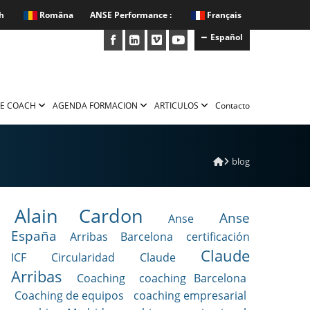
h
Româna
ANSE Performance :
Français
Español
E COACH
AGENDA FORMACION
ARTICULOS
Contacto
blog
Alain Cardon
Anse
Anse
España
Arribas
Barcelona
certificación
Claude
ICF
Circularidad
Claude
Arribas
Coaching
coaching Barcelona
Coaching de equipos
coaching empresarial