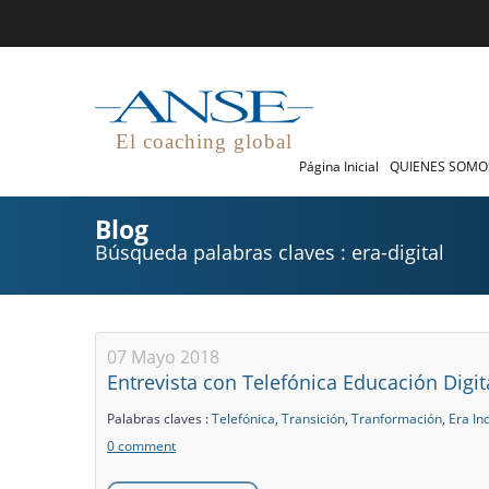
El coaching global
Página Inicial
QUIENES SOM
Blog
Búsqueda palabras claves : era-digital
07 Mayo 2018
Entrevista con Telefónica Educación Digi
Palabras claves :
Telefónica
,
Transición
,
Tranformación
,
Era Ind
0 comment