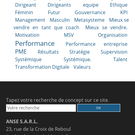
Dirigeant
Dirigeants
equipe
Ethique
Féminin
Futur
Gouvernance
KPI
Management
Masculin
Metasysteme
Mieux se
vendre en tant que coach
Mieux se vendre.
Motivation
MSV
Organisation
Performance
Performance entreprise
PME
Résultats
Stratégie
Supervision
Systémique
Systémique.
Talent
Transformation Digitale
Valeurs
Tapez votre recherche de concept sur ce site.
ANSE S.A.R.L.
23, rue de la Croix de Reboul